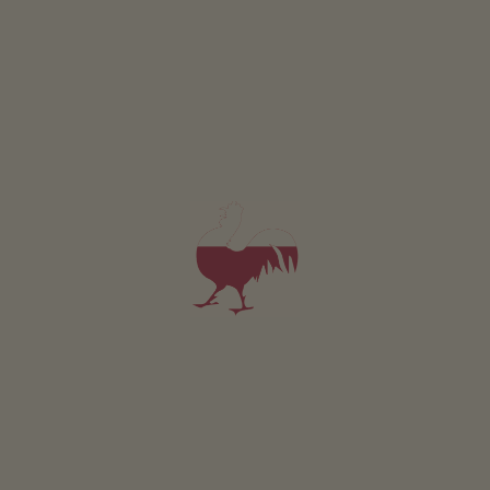
V současné době není k dispozici žádné foto
Apartmán Seceda
2-5 osoby (4 pevných lůžek)
70m²
od 120€
pro 2 dospělí
V tomto apartmánu nejsou povolena domácí zvířata.
PODROBNOSTI A DOSTUPNOST
PTÁT SE
Pro všechna naše ubytování platí
Venek
Louka
Terasa
Bylin.zahrada
Selská zahrada
Grilování možné
Ohnište