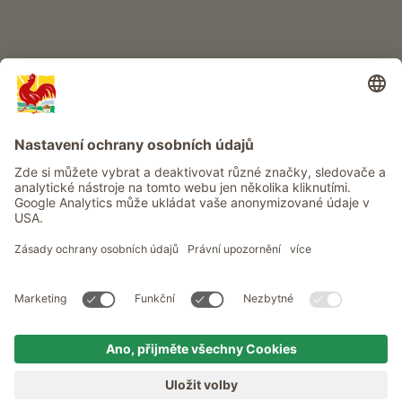
Info
Služba
Ochrana osobních údajů
Newsletter
© Roter Hahn - Pečeť kvality jihotyrolských statků . Oficiální portál
pro dovolenou na statku v Jižním Tyrolsku
produced by