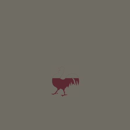
Haus Malesardi
Helga Malesardi Mathà
Andrian
(Bolzano a okolí)
Statku s Ovoce
snídaně
4,9
"Velmi dobré"
(1 hodnocení)