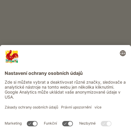
Info
Služba
Ochrana osobních údajů
Newsletter
© Roter Hahn - Pečeť kvality jihotyrolských statků . Oficiální portál