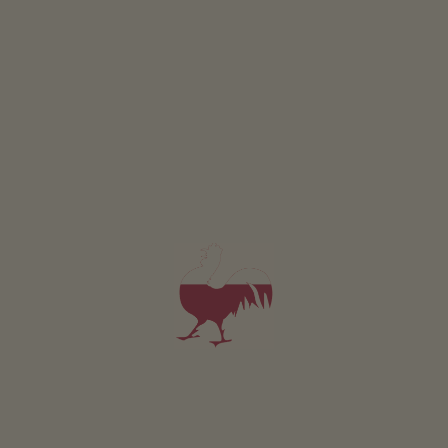
4,6
"Velmi dobré"
(1 hodnocení)
objednávka přes internet
Apartmán od 175€
za noc
Malgreienhof
Karin a Stefan Peterlin
Kaltern an der Weinstraße
(Bolzano a okolí)