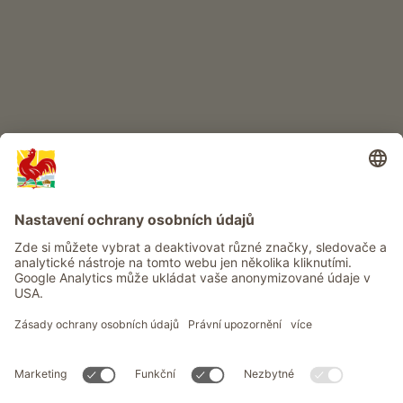
Info
Služba
Ochrana osobních údajů
Newsletter
© Roter Hahn - Pečeť kvality jihotyrolských statků . Oficiální portál