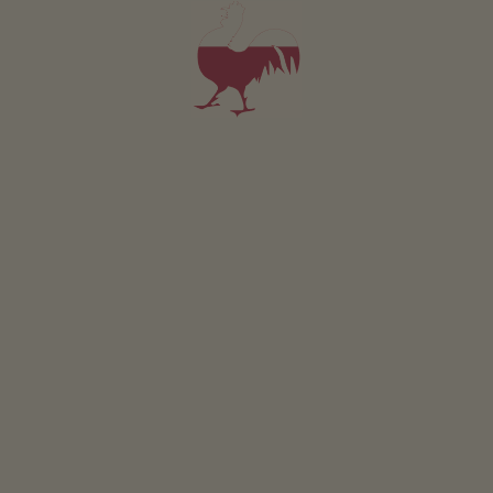
pro nejmenší návštěvníky. Čeká tu na ně jedno z
největších hřišť v Jižním Tyrolsku s rozlohou 5.000 metrů
čtverečních.
PŘEČTĚTE SI VÍCE
PŘEHLEDNĚ: MERANO A OKOLÍ
Kröllturm: dříve strážní
věž, dnes symbol
ZÁBAVNÝ TEST
Jaký typ statku jste?
Idylické putování
JDEME NA TO
k vodopádu