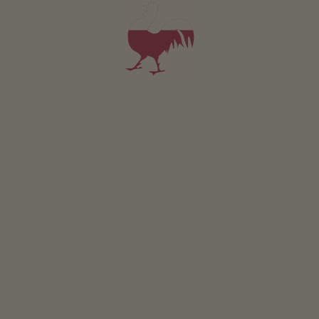
Qualität am Berg“ – opravdová horská kvalita. Tato
iniciativa označuje salaše nebo horské a turistické chaty,
které se zavázaly poskytovat pravou alpskou kvalitu.
PŘEČTĚTE SI VÍCE
PŘEHLEDNĚ: MERANO A OKOLÍ
Fascinující krása:
novogotický farní kostel
ZÁBAVNÝ TEST
Jaký typ statku jste?
Marlingská Waalweg
JDEME NA TO
nejdelší zavlažovací kanál