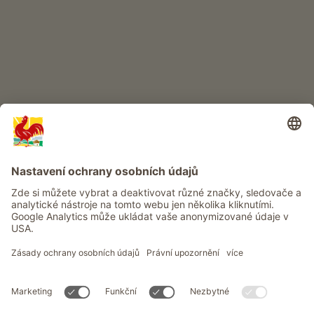
Info
Služba
Ochrana osobních údajů
Newsletter
© Roter Hahn - Pečeť kvality jihotyrolských statků . Oficiální portál