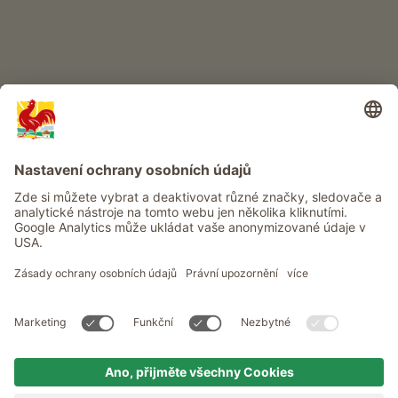
Info
Služba
Ochrana osobních údajů
Newsletter
© Roter Hahn - Pečeť kvality jihotyrolských statků . Oficiální portál
pro dovolenou na statku v Jižním Tyrolsku
produced by