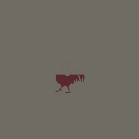
Schattmair Hof
Philipp Pichler
Dorf Tirol
(Merano a okolí)
Statku s Ovoce
snídaně
4,8
"Velmi dobré"
(9 hodnocení)
Apartmán od 94€
za noc