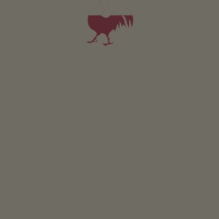
řadu aktivit. Mírné klima je po celý rok vhodné pro pěší
turisty i cykloturisty.
PŘEČTĚTE SI VÍCE
PŘEHLEDNĚ: MERANO A OKOLÍ
Nahoru po Sunnseitnsteig,
návrat lanovkou
ZÁBAVNÝ TEST
Jaký typ statku jste?
JDEME NA TO
Jediné zvířecí muzeum
v Jižním Tyrolsku