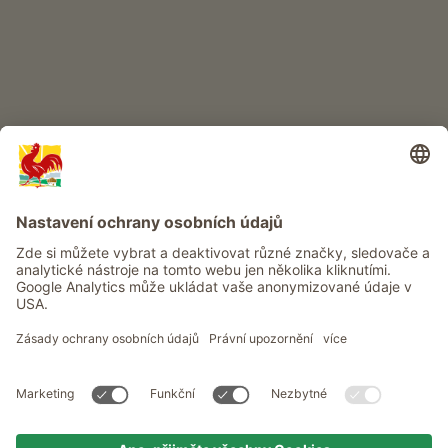
Info
Služba
Ochrana osobních údajů
Newsletter
© Roter Hahn - Pečeť kvality jihotyrolských statků . Oficiální portál
pro dovolenou na statku v Jižním Tyrolsku
produced by