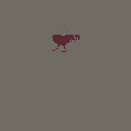
Apartmán Eiche
2-6 osoby (4 pevných lůžek)
od 110€
pro 2 dospělí včetně snídaně
V tomto apartmánu nejsou povolena domácí zvířata.
PODROBNOSTI A DOSTUPNOST
PTÁT SE