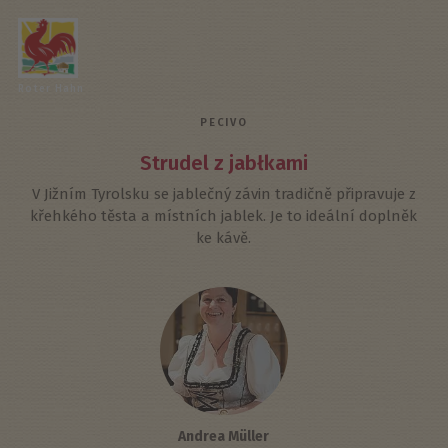
Roter Hahn
PECIVO
Strudel z jabłkami
V Jižním Tyrolsku se jablečný závin tradičně připravuje z
křehkého těsta a místních jablek. Je to ideální doplněk
ke kávě.
Andrea Müller