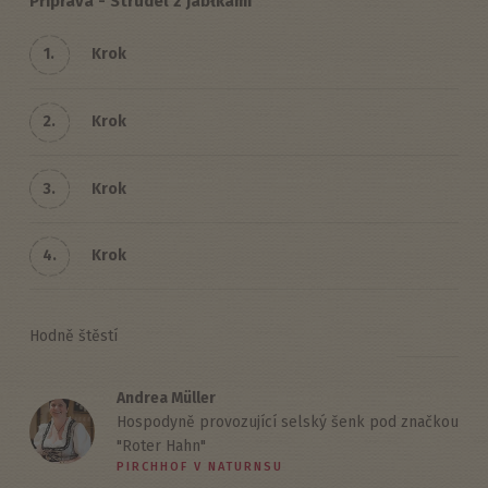
Příprava - Strudel z jabłkami
1.
Krok
2.
Krok
3.
Krok
4.
Krok
Hodně štěstí
Andrea Müller
Hospodyně provozující selský šenk pod značkou
"Roter Hahn"
PIRCHHOF V NATURNSU