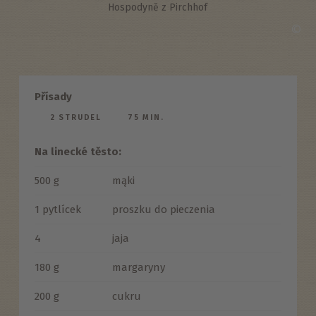
Hospodyně z Pirchhof
©
Přísady
2 STRUDEL
75 MIN.
Na linecké těsto:
500 g
mąki
1 pytlícek
proszku do pieczenia
4
jaja
180 g
margaryny
200 g
cukru