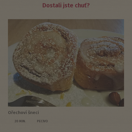
Dostali jste chuť?
Ořechoví šneci
20 MIN.
PECIVO