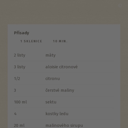
©
Přísady
1 SKLENICE
10 MIN.
2 listy
máty
3 listy
aloisie citronové
1/2
citronu
3
čerstvé maliny
100 ml
sektu
4
kostky ledu
20 ml
malinového sirupu