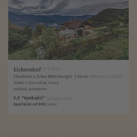
Eichernhof
Elisabeth a Erika Mittelberger
Vöran
(Merano a okolí)
Statku s Chov zvířat, Ovoce
snídaně, polopenze
5,0
"Vynikající"
(22 hodnocení)
Apartmán od 90€
za noc