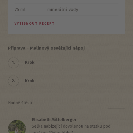
75 ml
minerální vody
VYTISNOUT RECEPT
Příprava - Malinový osvěžující nápoj
1.
Krok
2.
Krok
Hodně štěstí
Elisabeth Mittelberger
Selka nabízející dovolenou na statku pod
značkou "Roter Hahn"