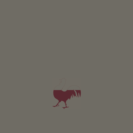
Vůně sena a čas zrání
ZDROJ ZDRAVÍ
Jak dovolená na statku prospívá zdraví