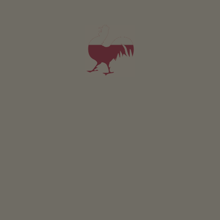
Apartmán Buemkommer
4 osoby (4 pevných lůžek)
80m²
od 299€
pro 4 dospělí včetně snídaně
V tomto apartmánu nejsou povolena domácí zvířata.
PODROBNOSTI A DOSTUPNOST
PTÁT SE