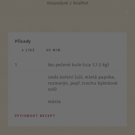
Hospodyně z Noafhof
©
Přísady
4 LIDÉ
60 MIN.
1
bio pečené kuře (cca 1,7-2 kg)
směs koření (sůl, mletá paprika,
rozmarýn, pepř, trochu bylinkové
soli)
másla
VYTISNOUT RECEPT