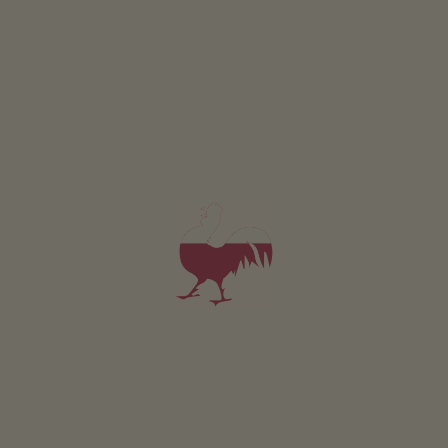
Bio ovoce a zelenina s opravdovou zárukou lokálního
původu.
Ze záhonů rovnou do prodejny na statku
FILTR