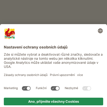
Info
Služba
Ochrana osobních údajů
Newsletter
© Roter Hahn - Pečeť kvality jihotyrolských statků . Oficiální portál
pro dovolenou na statku v Jižním Tyrolsku
produced by